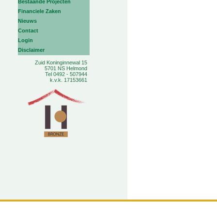
Bestaande Projecten
Financiele Zaken
Nieuws
Contact
Login
Disclaimer
Zuid Koninginnewal 15
5701 NS Helmond
Tel 0492 - 507944
k.v.k. 17153661