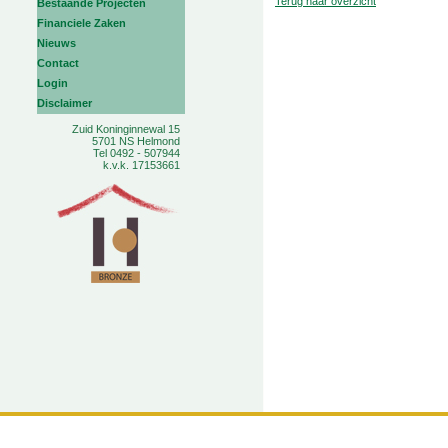
Terug naar overzicht
Bestaande Projecten
Financiele Zaken
Nieuws
Contact
Login
Disclaimer
Zuid Koninginnewal 15
5701 NS Helmond
Tel 0492 - 507944
k.v.k. 17153661